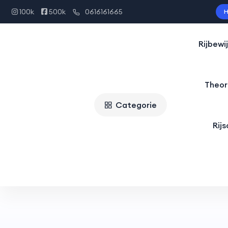
100k
500k
0616161665
H
Rijbewi
Theor
Categorie
Rij