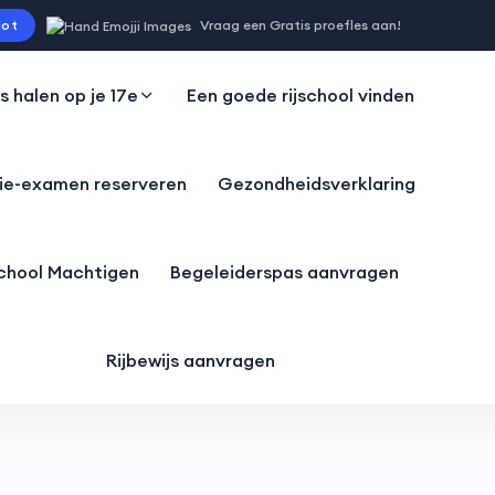
ot
Vraag een Gratis proefles aan!
js halen op je 17e
Een goede rijschool vinden
ie-examen reserveren
Gezondheidsverklaring
school Machtigen
Begeleiderspas aanvragen
Rijbewijs aanvragen