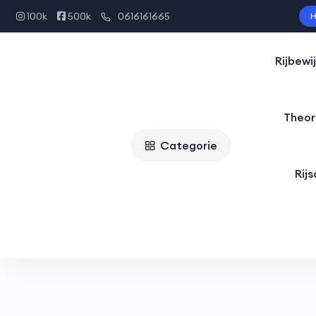
100k
500k
0616161665
H
Rijbewi
Theor
Categorie
Rij