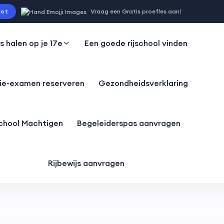
ot
Vraag een Gratis proefles aan!
js halen op je 17e
Een goede rijschool vinden
ie-examen reserveren
Gezondheidsverklaring
school Machtigen
Begeleiderspas aanvragen
Rijbewijs aanvragen