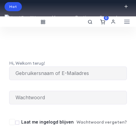
Hot
Vraag een Gratis proefles aan!
0
English
USD
Hi, Welkom terug!
Laat me ingelogd blijven
Wachtwoord vergeten?