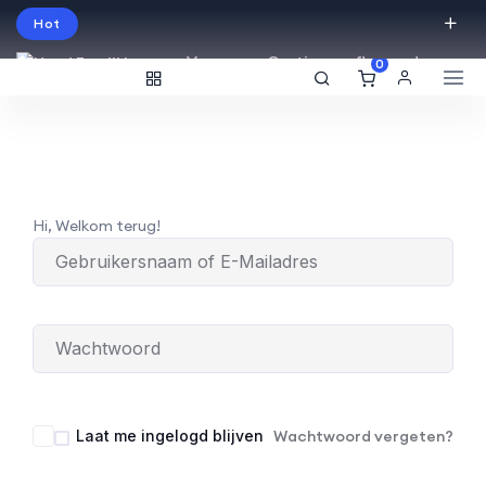
Hot
Vraag een Gratis proefles aan!
0
English
USD
Hi, Welkom terug!
Laat me ingelogd blijven
Wachtwoord vergeten?