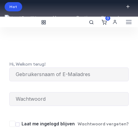
Hot
Vraag een Gratis proefles aan!
0
English
USD
Hi, Welkom terug!
Laat me ingelogd blijven
Wachtwoord vergeten?