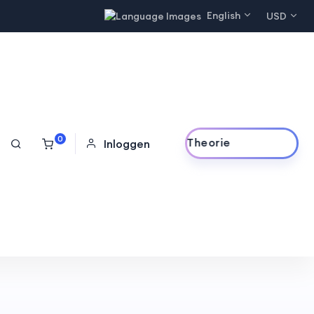
English
USD
0
Online Theorie
Inloggen