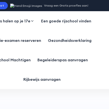
ot
Vraag een Gratis proefles aan!
js halen op je 17e
Een goede rijschool vinden
ie-examen reserveren
Gezondheidsverklaring
school Machtigen
Begeleiderspas aanvragen
Rijbewijs aanvragen