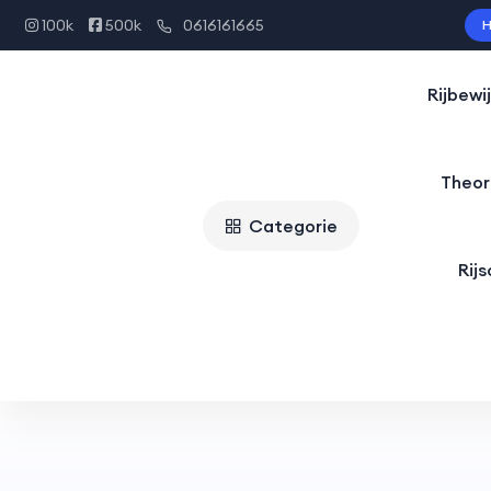
100k
500k
0616161665
H
Rijbewi
Theor
Categorie
Rij